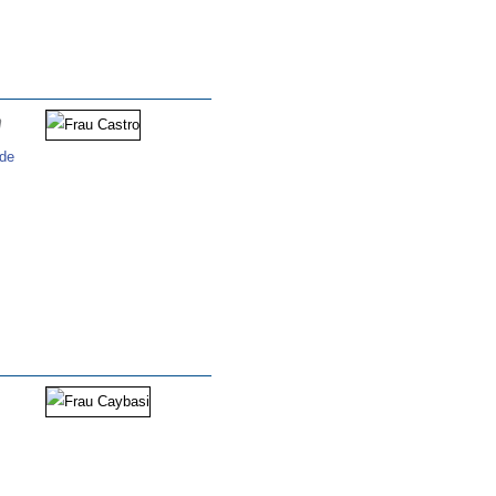
h
.de