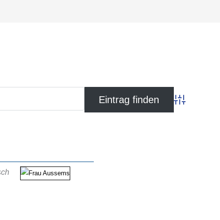
Advanced Se
sch