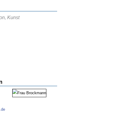
ion, Kunst
n
.de