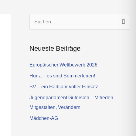
s
t
a
g
S
r
u
a
c
m
Neueste Beiträge
h
e
Europäischer Wettbewerb 2026
arch
n
Hurra – es sind Sommerferien!
n
SV – ein Halbjahr voller Einsatz
a
Jugendparlament Gütersloh – Mitreden,
c
Mitgestalten, Verändern
h
Mädchen-AG
: