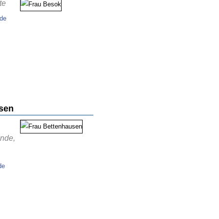
te
.de
sen
unde,
de