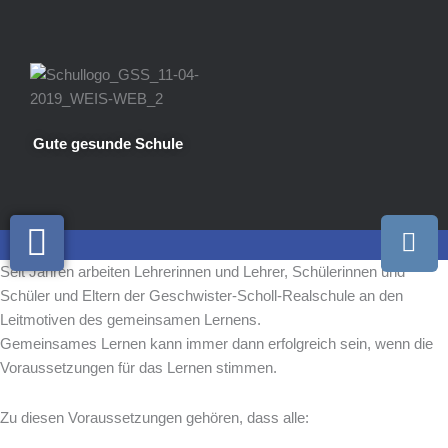
Zum
Inhalt
springen
Gute gesunde Schule
I
n
s
Seit Jahren arbeiten Lehrerinnen und Lehrer, Schülerinnen und
Schüler und Eltern der Geschwister-Scholl-Realschule an den
t
Leitmotiven des gemeinsamen Lernens.
a
Gemeinsames Lernen kann immer dann erfolgreich sein, wenn die
g
Voraussetzungen für das Lernen stimmen.
r
a
Zu diesen Voraussetzungen gehören, dass alle:
m