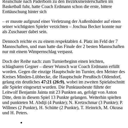
Realschule nach Paderborn zu den Bezirksmeisterschaften im
Basketball fuhr, hatte Coach Erdmann schon die erste, bittere
Enttäuschung hinter sich
– er musste aufgrund einer Verletzung der Außenbänder auf einen
seiner wichtigsten Spieler verzichten – Joschua Becker konnte nur
als Zuschauer dabei sein.
Dennoch reichte es zu einem respektablen 4. Platz im Feld der 7
Mannschaften, und man hatte das Finale der 2 besten Mannschaften
nur mit einem Wimpernschlag verpasst.
Doch der Reihe nach: zum Turnierbeginn einen leichten,
schlagbaren Gegner – dieser Wunsch war Coach Erdmann erfüllt
worden. Gegen die einzige Hauptschule im Turnier, den Meister des
Kreises Minden-Lübbecke, die Hauptschule Preußisch Oldendorf,
gelang ein deutliches
47:21 (26:9)
, wobei im zweiten Spielabschnitt
alle Spieler eingesetzt wurden. Die Punktausbeute führte der
Leitwolf Benjamin Jainta mit 23 Punkten an, gefolgt von Anton
Ditte, dem in diesem Spiel 13 Punkte gelangen. Weiterhin spielten
und punkteten M. Abdiji (4 Punkte); N. Kretzschmar (3 Punkte); P.
Willmes (2 Punkte), H. Schütte (2 Punkte), T. Heinrich, M. Okrasa
und H. Peters.