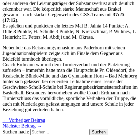
oder anderen der Leistungsträger der Substanzverlust auch deutlich
erkennbar war. Die körperlich starke Mannschaft aus Brakel
gewann – nach starker Gegenwehr des GSS-Teams mit
37:25
(17:12)
.
Es spielten und punkteten ein letztes Mal B. Jainta 14 Punkte; A.
Ditte 8 Punkte; H. Schütte 3 Punkte; N. Kretzschmar, P. Willmes, T.
Heinrich; H. Peters; M. Abdiji und M. Okrasa.
Nebenbei: das Reismanngymnasium aus Paderborn mit seinen
Jugendnationalspielern zeigte sich im Finale dem Gegner aus
Bielefeld turmhoch überlegen.
Coach Erdmann war mit dem Turnierverlauf und der Platzierung
zufrieden – immerhin hatte man die Hauptschule Pr. Oldendorf, die
Realschule Bünde-Mitte und das Gymnasium Horn – Bad Meinberg
hinter sich gelassen bei der ersten Teilnahme eines Teams der
Geschwister-Scholl-Schule bei Regierungsbezirksmeisterschaften im
Basketball. Besonders hervorheben wollte Coach Erdmann nach
Turnierschluss das vorbildliche, sportliche Verhalten der Truppe, die
auch mit Niederlagen gefasst umgingen und unsere Schule in jeder
Beziehung gut vertreten haben.
←
Vorheriger Beitrag
Nächster Beitrag
→
Suchen nach: