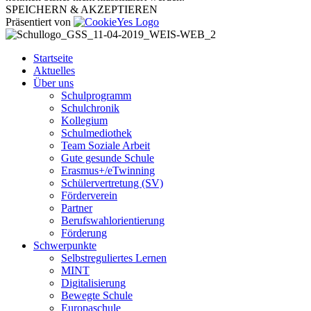
SPEICHERN & AKZEPTIEREN
Präsentiert von
Startseite
Aktuelles
Über uns
Schulprogramm
Schulchronik
Kollegium
Schulmediothek
Team Soziale Arbeit
Gute gesunde Schule
Erasmus+/eTwinning
Schülervertretung (SV)
Förderverein
Partner
Berufswahlorientierung
Förderung
Schwerpunkte
Selbstreguliertes Lernen
MINT
Digitalisierung
Bewegte Schule
Europaschule