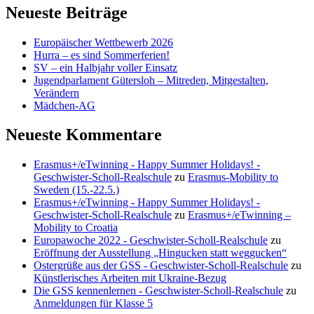
Neueste Beiträge
Europäischer Wettbewerb 2026
Hurra – es sind Sommerferien!
SV – ein Halbjahr voller Einsatz
Jugendparlament Gütersloh – Mitreden, Mitgestalten,
Verändern
Mädchen-AG
Neueste Kommentare
Erasmus+/eTwinning - Happy Summer Holidays! -
Geschwister-Scholl-Realschule
zu
Erasmus-Mobility to
Sweden (15.-22.5.)
Erasmus+/eTwinning - Happy Summer Holidays! -
Geschwister-Scholl-Realschule
zu
Erasmus+/eTwinning –
Mobility to Croatia
Europawoche 2022 - Geschwister-Scholl-Realschule
zu
Eröffnung der Ausstellung „Hingucken statt weggucken“
Ostergrüße aus der GSS - Geschwister-Scholl-Realschule
zu
Künstlerisches Arbeiten mit Ukraine-Bezug
Die GSS kennenlernen - Geschwister-Scholl-Realschule
zu
Anmeldungen für Klasse 5