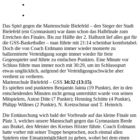
Das Spiel gegen die Marienschule Bielefeld – den Sieger der Stadt
Bielefeld (ein Gymnasium) war dann schon das Halbfinale zum
Erreichen des Finales. Bis zur Hälfte der 2. Halbzeit lief alles gut für
die GSS-Basketballer – man führte mit 21:14 scheinbar komfortabel.
Doch die von Coach Erdmann immer wieder monierte zu
ballzentrierte Verteidigung sorgte immer wieder für freie
Gegenspieler und führte zu einfachen Punkten. Eine Minute vor
Schluss führte man immer noch mit 30:29, um im Schlussspurt
etwas unglücklich, aufgrund der Verteidigungsschwäche aber
verdient zu verlieren.
Marienschule Bielefeld – GSS
34:32 (13:15)
.
Es spielten und punkteten Benjamin Jainta (19 Punkte), der in den
entscheidenden Minuten nicht genug unterstützt wurde von seinen
Mitspielern, Anton Ditte (7 Punkte); Henning Schütte (4 Punkte),
Philipp Willmes (2 Punkte), N. Kretzschmar und T. Heinrich.
Die Enttäuschung wich bald der Vorfreude auf das kleine Finale um
Platz 3, welches unsere Mannschaft gegen das Gymnasium Brede
aus Brakel, den Meister des Kreises Höxter führte. Coach Erdmann
hatte vorher mit seiner Truppe besprochen, noch einmal allen
Spielern eine Einsatzmöglichkeit zu geben, wobei bei dem einen