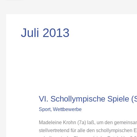
Juli 2013
VI.
Schollympische
VI. Schollympische Spiele (
Spiele
(Schollympics)
Sport
,
Wettbewerbe
Madeleine Krohn (7a) laß, um den gemeinsam
stellvertretend für alle den schollympischen 