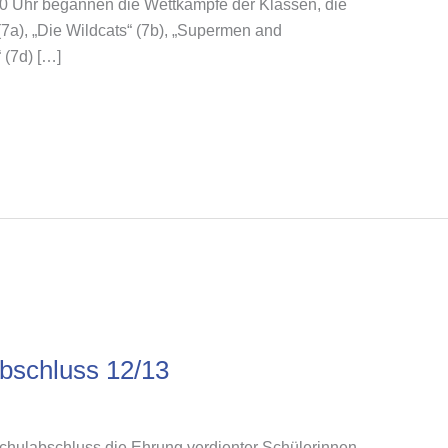
0 Uhr begannen die Wettkämpfe der Klassen, die
7a), „Die Wildcats“ (7b), „Supermen and
 (7d) […]
bschluss 12/13
chulabschluss die Ehrung verdienter Schülerinnen