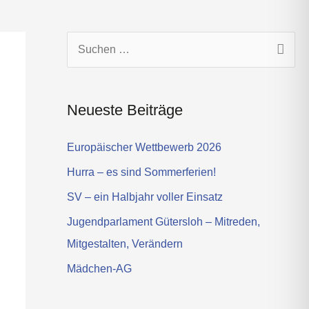
s
t
a
g
S
r
u
a
c
m
Neueste Beiträge
h
e
Europäischer Wettbewerb 2026
n
Hurra – es sind Sommerferien!
n
SV – ein Halbjahr voller Einsatz
a
Jugendparlament Gütersloh – Mitreden,
c
Mitgestalten, Verändern
h
Mädchen-AG
: