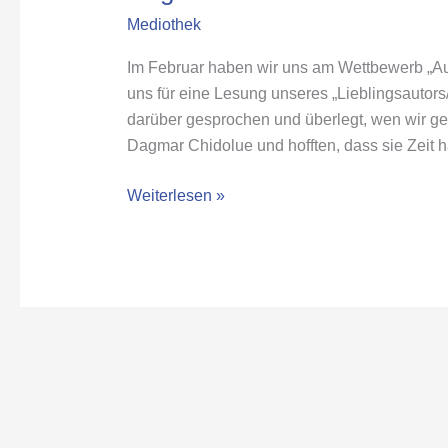
Besuch
Mediothek
in
der
Im Februar haben wir uns am Wettbewerb „Auto
Klasse
uns für eine Lesung unseres „Lieblingsautors
7b
darüber gesprochen und überlegt, wen wir ger
Dagmar Chidolue und hofften, dass sie Zeit 
Weiterlesen »