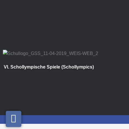
Zum
Inhalt
springen
VI. Schollympische Spiele (Schollympics)