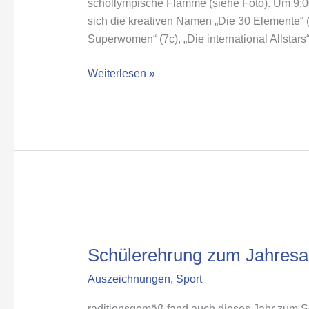
schollympische Flamme (siehe Foto). Um 9:0
sich die kreativen Namen „Die 30 Elemente“ (
Superwomen“ (7c), „Die international Allstars“
Weiterlesen »
Schülerehrung
zum
Schülerehrung zum Jahresa
Jahresabschluss
12/13
Auszeichnungen
,
Sport
raditionsgemäß fand auch dieses Jahr zum S