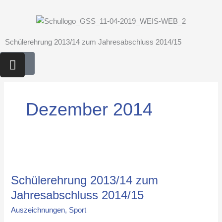
Zum
Inhalt
springen
Schülerehrung 2013/14 zum Jahresabschluss 2014/15
I
n
s
t
Dezember 2014
a
g
r
a
m
Schülerehrung
2013/14
Schülerehrung 2013/14 zum
zum
Jahresabschluss
Jahresabschluss 2014/15
2014/15
Auszeichnungen
,
Sport