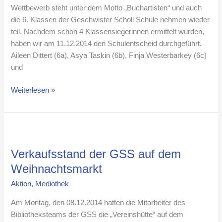
Wettbewerb steht unter dem Motto „Buchartisten“ und auch
die 6. Klassen der Geschwister Scholl Schule nehmen wieder
teil. Nachdem schon 4 Klassensiegerinnen ermittelt wurden,
haben wir am 11.12.2014 den Schulentscheid durchgeführt.
Aileen Dittert (6a), Asya Taskin (6b), Finja Westerbarkey (6c)
und
Weiterlesen »
Verkaufsstand
der
Verkaufsstand der GSS auf dem
GSS
auf
Weihnachtsmarkt
dem
Aktion
,
Mediothek
Weihnachtsmarkt
Am Montag, den 08.12.2014 hatten die Mitarbeiter des
Bibliotheksteams der GSS die „Vereinshütte“ auf dem