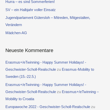
Hurra – es sind Sommerferien!
n
SV – ein Halbjahr voller Einsatz
a
Jugendparlament Gütersloh – Mitreden, Mitgestalten,
c
Verändern
h
Mädchen-AG
:
Neueste Kommentare
Erasmus+/eTwinning - Happy Summer Holidays! -
Geschwister-Scholl-Realschule
zu
Erasmus-Mobility to
Sweden (15.-22.5.)
Erasmus+/eTwinning - Happy Summer Holidays! -
Geschwister-Scholl-Realschule
zu
Erasmus+/eTwinning –
Mobility to Croatia
Europawoche 2022 - Geschwister-Scholl-Realschule
zu