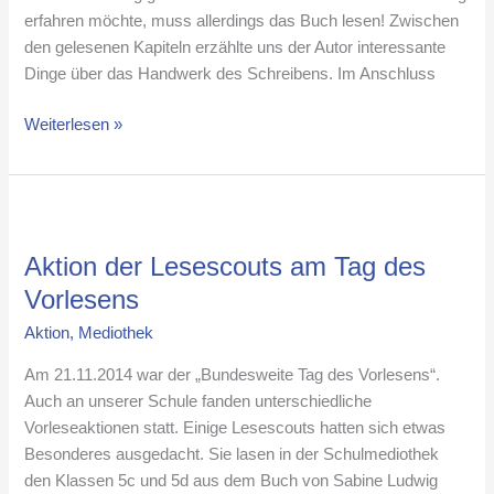
erfahren möchte, muss allerdings das Buch lesen! Zwischen
den gelesenen Kapiteln erzählte uns der Autor interessante
Dinge über das Handwerk des Schreibens. Im Anschluss
Weiterlesen »
Aktion
der
Aktion der Lesescouts am Tag des
Lesescouts
am
Vorlesens
Tag
Aktion
,
Mediothek
des
Vorlesens
Am 21.11.2014 war der „Bundesweite Tag des Vorlesens“.
Auch an unserer Schule fanden unterschiedliche
Vorleseaktionen statt. Einige Lesescouts hatten sich etwas
Besonderes ausgedacht. Sie lasen in der Schulmediothek
den Klassen 5c und 5d aus dem Buch von Sabine Ludwig