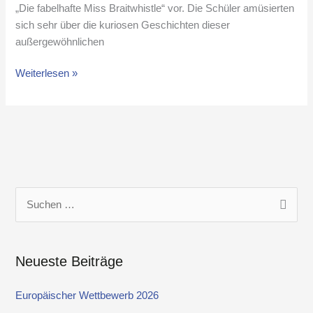
„Die fabelhafte Miss Braitwhistle“ vor. Die Schüler amüsierten
sich sehr über die kuriosen Geschichten dieser
außergewöhnlichen
Weiterlesen »
S
u
c
Neueste Beiträge
h
e
Europäischer Wettbewerb 2026
n