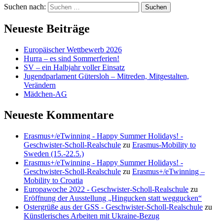
Suchen nach:
Neueste Beiträge
Europäischer Wettbewerb 2026
Hurra – es sind Sommerferien!
SV – ein Halbjahr voller Einsatz
Jugendparlament Gütersloh – Mitreden, Mitgestalten,
Verändern
Mädchen-AG
Neueste Kommentare
Erasmus+/eTwinning - Happy Summer Holidays! -
Geschwister-Scholl-Realschule
zu
Erasmus-Mobility to
Sweden (15.-22.5.)
Erasmus+/eTwinning - Happy Summer Holidays! -
Geschwister-Scholl-Realschule
zu
Erasmus+/eTwinning –
Mobility to Croatia
Europawoche 2022 - Geschwister-Scholl-Realschule
zu
Eröffnung der Ausstellung „Hingucken statt weggucken“
Ostergrüße aus der GSS - Geschwister-Scholl-Realschule
zu
Künstlerisches Arbeiten mit Ukraine-Bezug