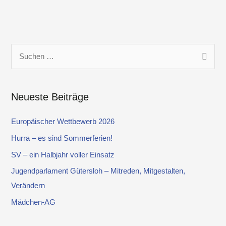
S
u
c
Neueste Beiträge
h
e
Europäischer Wettbewerb 2026
n
Hurra – es sind Sommerferien!
n
SV – ein Halbjahr voller Einsatz
a
Jugendparlament Gütersloh – Mitreden, Mitgestalten,
c
Verändern
h
Mädchen-AG
: