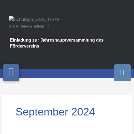
Zum
Inhalt
springen
Einladung zur Jahreshauptversammlung des
Fördervereins
I
n
s
t
a
g
September 2024
r
a
m