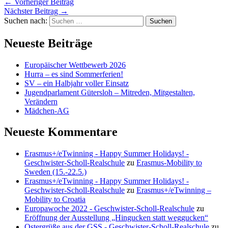
←
Vorheriger Beitrag
Nächster Beitrag
→
Suchen nach:
Neueste Beiträge
Europäischer Wettbewerb 2026
Hurra – es sind Sommerferien!
SV – ein Halbjahr voller Einsatz
Jugendparlament Gütersloh – Mitreden, Mitgestalten,
Verändern
Mädchen-AG
Neueste Kommentare
Erasmus+/eTwinning - Happy Summer Holidays! -
Geschwister-Scholl-Realschule
zu
Erasmus-Mobility to
Sweden (15.-22.5.)
Erasmus+/eTwinning - Happy Summer Holidays! -
Geschwister-Scholl-Realschule
zu
Erasmus+/eTwinning –
Mobility to Croatia
Europawoche 2022 - Geschwister-Scholl-Realschule
zu
Eröffnung der Ausstellung „Hingucken statt weggucken“
Ostergrüße aus der GSS - Geschwister-Scholl-Realschule
zu