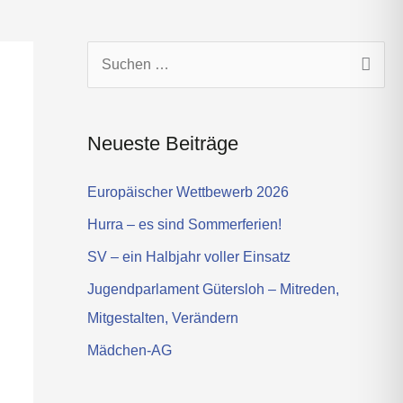
s
t
a
g
S
r
u
a
c
m
Neueste Beiträge
h
e
Europäischer Wettbewerb 2026
n
Hurra – es sind Sommerferien!
n
SV – ein Halbjahr voller Einsatz
a
Jugendparlament Gütersloh – Mitreden,
c
Mitgestalten, Verändern
h
Mädchen-AG
: