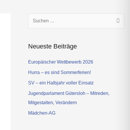
s
t
a
g
S
r
u
a
c
m
Neueste Beiträge
h
e
Europäischer Wettbewerb 2026
n
Hurra – es sind Sommerferien!
n
SV – ein Halbjahr voller Einsatz
a
Jugendparlament Gütersloh – Mitreden,
c
Mitgestalten, Verändern
h
Mädchen-AG
: