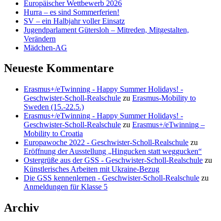
Europäischer Wettbewerb 2026
Hurra – es sind Sommerferien!
SV – ein Halbjahr voller Einsatz
Jugendparlament Gütersloh – Mitreden, Mitgestalten,
Verändern
Mädchen-AG
Neueste Kommentare
Erasmus+/eTwinning - Happy Summer Holidays! -
Geschwister-Scholl-Realschule
zu
Erasmus-Mobility to
Sweden (15.-22.5.)
Erasmus+/eTwinning - Happy Summer Holidays! -
Geschwister-Scholl-Realschule
zu
Erasmus+/eTwinning –
Mobility to Croatia
Europawoche 2022 - Geschwister-Scholl-Realschule
zu
Eröffnung der Ausstellung „Hingucken statt weggucken“
Ostergrüße aus der GSS - Geschwister-Scholl-Realschule
zu
Künstlerisches Arbeiten mit Ukraine-Bezug
Die GSS kennenlernen - Geschwister-Scholl-Realschule
zu
Anmeldungen für Klasse 5
Archiv