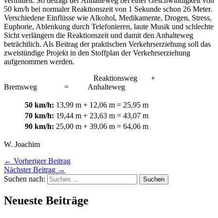
vermittelt. So beträgt der Anhalteweg bei einer Geschwindigkeit von
50 km/h bei normaler Reaktionszeit von 1 Sekunde schon 26 Meter.
Verschiedene Einflüsse wie Alkohol, Medikamente, Drogen, Stress,
Euphorie, Ablenkung durch Telefonieren, laute Musik und schlechte
Sicht verlängern die Reaktionszeit und damit den Anhalteweg
beträchtlich. Als Beitrag der praktischen Verkehrserziehung soll das
zweistündige Projekt in den Stoffplan der Verkehrserziehung
aufgenommen werden.
Reaktionsweg +
Bremsweg = Anhalteweg
50 km/h:
13,99 m
+
12,06 m
=
25,95 m
70 km/h:
19,44 m
+
23,63 m
=
43,07 m
90 km/h:
25,00 m
+
39,06 m
=
64,06 m
W. Joachim
←
Vorheriger Beitrag
Nächster Beitrag
→
Suchen nach:
Neueste Beiträge