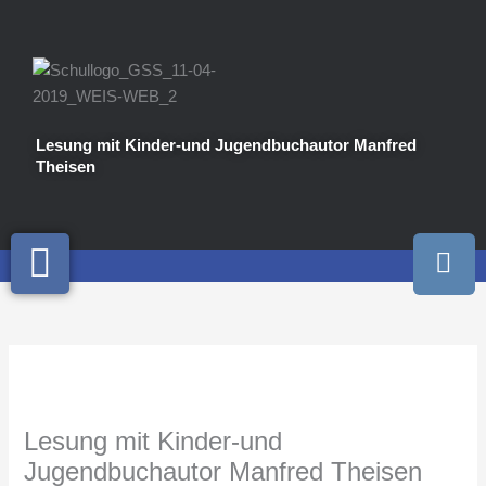
Zum
Inhalt
springen
Lesung mit Kinder-und Jugendbuchautor Manfred
Theisen
I
n
s
t
a
g
r
a
Lesung mit Kinder-und
m
Jugendbuchautor Manfred Theisen