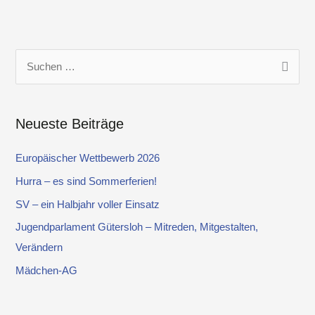
S
u
c
Neueste Beiträge
h
e
Europäischer Wettbewerb 2026
n
Hurra – es sind Sommerferien!
n
SV – ein Halbjahr voller Einsatz
a
Jugendparlament Gütersloh – Mitreden, Mitgestalten,
c
Verändern
h
Mädchen-AG
: