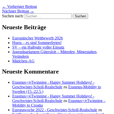
←
Vorheriger Beitrag
Nächster Beitrag
→
Suchen nach:
Neueste Beiträge
Europäischer Wettbewerb 2026
Hurra – es sind Sommerferien!
SV – ein Halbjahr voller Einsatz
Jugendparlament Gütersloh – Mitreden, Mitgestalten,
Verändern
Mädchen-AG
Neueste Kommentare
Erasmus+/eTwinning - Happy Summer Holidays! -
Geschwister-Scholl-Realschule
zu
Erasmus-Mobility to
Sweden (15.-22.5.)
Erasmus+/eTwinning - Happy Summer Holidays! -
Geschwister-Scholl-Realschule
zu
Erasmus+/eTwinning –
Mobility to Croatia
Europawoche 2022 - Geschwister-Scholl-Realschule
zu