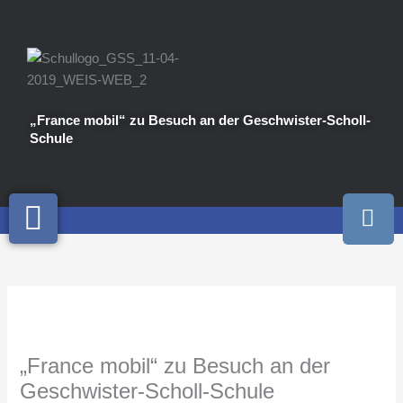
Zum
Inhalt
springen
„France mobil“ zu Besuch an der Geschwister-Scholl-
Schule
I
n
s
t
a
g
r
a
„France mobil“ zu Besuch an der
m
Geschwister-Scholl-Schule