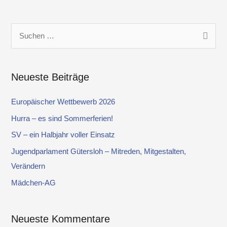
S
u
c
Neueste Beiträge
h
e
Europäischer Wettbewerb 2026
n
Hurra – es sind Sommerferien!
n
SV – ein Halbjahr voller Einsatz
a
Jugendparlament Gütersloh – Mitreden, Mitgestalten,
c
Verändern
h
Mädchen-AG
:
Neueste Kommentare