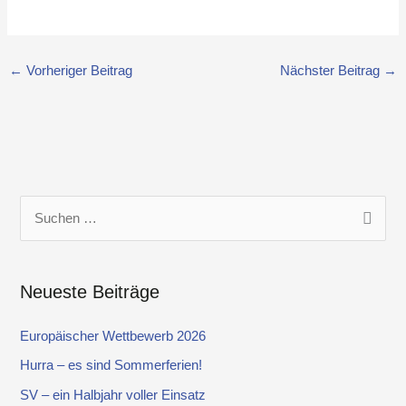
←
Vorheriger Beitrag
Nächster Beitrag
→
S
u
c
Neueste Beiträge
h
e
Europäischer Wettbewerb 2026
n
Hurra – es sind Sommerferien!
n
SV – ein Halbjahr voller Einsatz