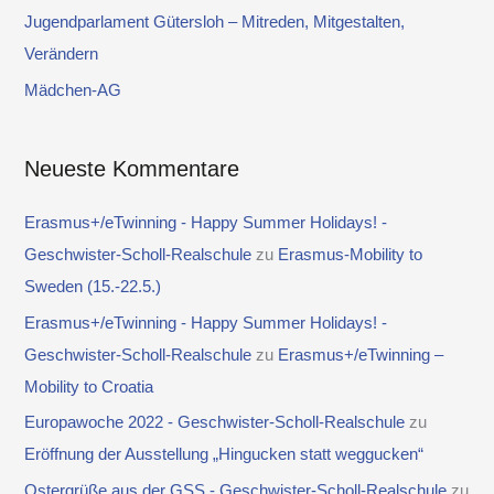
a
Jugendparlament Gütersloh – Mitreden, Mitgestalten,
c
Verändern
h
Mädchen-AG
:
Neueste Kommentare
Erasmus+/eTwinning - Happy Summer Holidays! -
Geschwister-Scholl-Realschule
zu
Erasmus-Mobility to
Sweden (15.-22.5.)
Erasmus+/eTwinning - Happy Summer Holidays! -
Geschwister-Scholl-Realschule
zu
Erasmus+/eTwinning –
Mobility to Croatia
Europawoche 2022 - Geschwister-Scholl-Realschule
zu
Eröffnung der Ausstellung „Hingucken statt weggucken“
Ostergrüße aus der GSS - Geschwister-Scholl-Realschule
zu