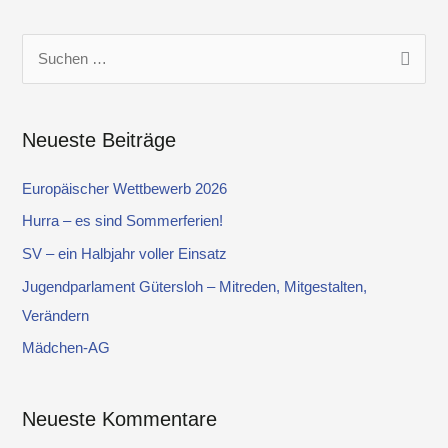
S
u
c
Neueste Beiträge
h
e
Europäischer Wettbewerb 2026
n
Hurra – es sind Sommerferien!
n
SV – ein Halbjahr voller Einsatz
a
Jugendparlament Gütersloh – Mitreden, Mitgestalten,
c
Verändern
h
Mädchen-AG
:
Neueste Kommentare