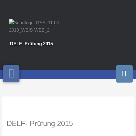
Zum
Inhalt
springen
DELF- Prüfung 2015
I
n
s
t
a
g
r
a
DELF- Prüfung 2015
m