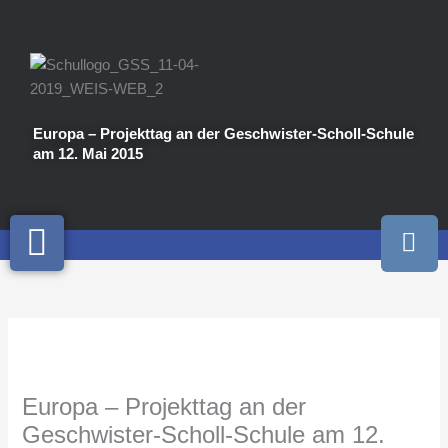
Zum
Inhalt
springen
Europa – Projekttag an der Geschwister-Scholl-Schule
am 12. Mai 2015
I
n
s
t
a
g
r
a
Europa – Projekttag an der
m
Geschwister-Scholl-Schule am 12.