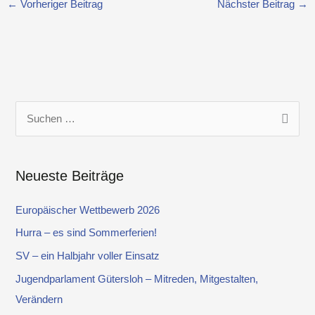
←
Vorheriger Beitrag
Nächster Beitrag
→
S
u
c
Neueste Beiträge
h
e
Europäischer Wettbewerb 2026
n
Hurra – es sind Sommerferien!
n
SV – ein Halbjahr voller Einsatz
a
Jugendparlament Gütersloh – Mitreden, Mitgestalten,
c
Verändern
h