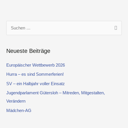
S
u
c
Neueste Beiträge
h
e
Europäischer Wettbewerb 2026
n
Hurra – es sind Sommerferien!
n
SV – ein Halbjahr voller Einsatz
a
Jugendparlament Gütersloh – Mitreden, Mitgestalten,
c
Verändern
h
Mädchen-AG
: