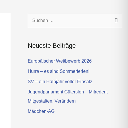
s
t
a
g
S
r
u
a
c
m
Neueste Beiträge
h
e
Europäischer Wettbewerb 2026
n
Hurra – es sind Sommerferien!
n
SV – ein Halbjahr voller Einsatz
a
Jugendparlament Gütersloh – Mitreden,
c
Mitgestalten, Verändern
h
Mädchen-AG
: