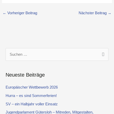
←
Vorheriger Beitrag
Nächster Beitrag
→
S
u
c
Neueste Beiträge
h
e
Europäischer Wettbewerb 2026
n
Hurra – es sind Sommerferien!
n
SV – ein Halbjahr voller Einsatz
a
Jugendparlament Gütersloh – Mitreden, Mitgestalten,