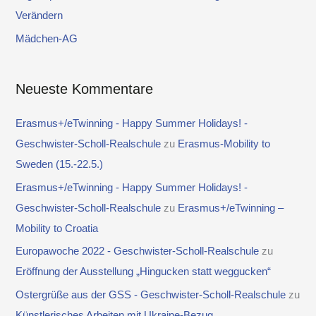
c
Verändern
h
Mädchen-AG
:
Neueste Kommentare
Erasmus+/eTwinning - Happy Summer Holidays! -
Geschwister-Scholl-Realschule
zu
Erasmus-Mobility to
Sweden (15.-22.5.)
Erasmus+/eTwinning - Happy Summer Holidays! -
Geschwister-Scholl-Realschule
zu
Erasmus+/eTwinning –
Mobility to Croatia
Europawoche 2022 - Geschwister-Scholl-Realschule
zu
Eröffnung der Ausstellung „Hingucken statt weggucken“
Ostergrüße aus der GSS - Geschwister-Scholl-Realschule
zu
Künstlerisches Arbeiten mit Ukraine-Bezug