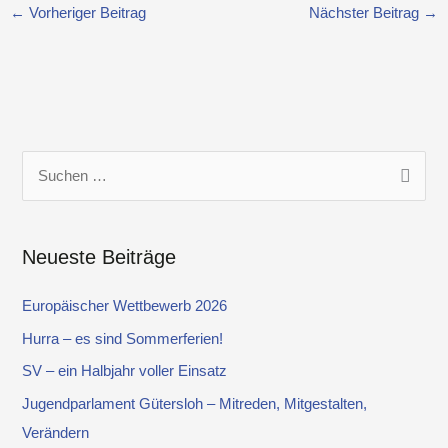
←
Vorheriger Beitrag
Nächster Beitrag
→
S
u
c
Neueste Beiträge
h
e
Europäischer Wettbewerb 2026
n
Hurra – es sind Sommerferien!
n
SV – ein Halbjahr voller Einsatz
a
Jugendparlament Gütersloh – Mitreden, Mitgestalten,
c
Verändern
h