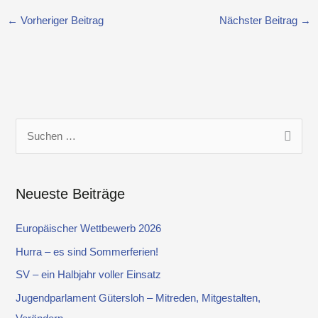
←
Vorheriger Beitrag
Nächster Beitrag
→
S
u
c
Neueste Beiträge
h
e
Europäischer Wettbewerb 2026
n
Hurra – es sind Sommerferien!
n
SV – ein Halbjahr voller Einsatz
a
Jugendparlament Gütersloh – Mitreden, Mitgestalten,
c