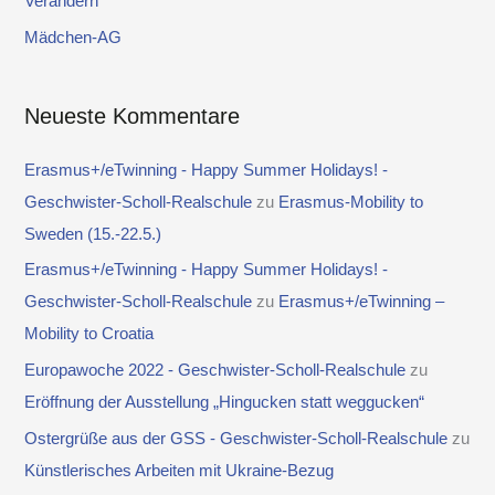
Verändern
h
Mädchen-AG
:
Neueste Kommentare
Erasmus+/eTwinning - Happy Summer Holidays! -
Geschwister-Scholl-Realschule
zu
Erasmus-Mobility to
Sweden (15.-22.5.)
Erasmus+/eTwinning - Happy Summer Holidays! -
Geschwister-Scholl-Realschule
zu
Erasmus+/eTwinning –
Mobility to Croatia
Europawoche 2022 - Geschwister-Scholl-Realschule
zu
Eröffnung der Ausstellung „Hingucken statt weggucken“
Ostergrüße aus der GSS - Geschwister-Scholl-Realschule
zu
Künstlerisches Arbeiten mit Ukraine-Bezug