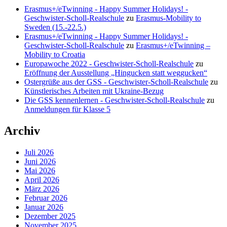
Erasmus+/eTwinning - Happy Summer Holidays! -
Geschwister-Scholl-Realschule
zu
Erasmus-Mobility to
Sweden (15.-22.5.)
Erasmus+/eTwinning - Happy Summer Holidays! -
Geschwister-Scholl-Realschule
zu
Erasmus+/eTwinning –
Mobility to Croatia
Europawoche 2022 - Geschwister-Scholl-Realschule
zu
Eröffnung der Ausstellung „Hingucken statt weggucken“
Ostergrüße aus der GSS - Geschwister-Scholl-Realschule
zu
Künstlerisches Arbeiten mit Ukraine-Bezug
Die GSS kennenlernen - Geschwister-Scholl-Realschule
zu
Anmeldungen für Klasse 5
Archiv
Juli 2026
Juni 2026
Mai 2026
April 2026
März 2026
Februar 2026
Januar 2026
Dezember 2025
November 2025