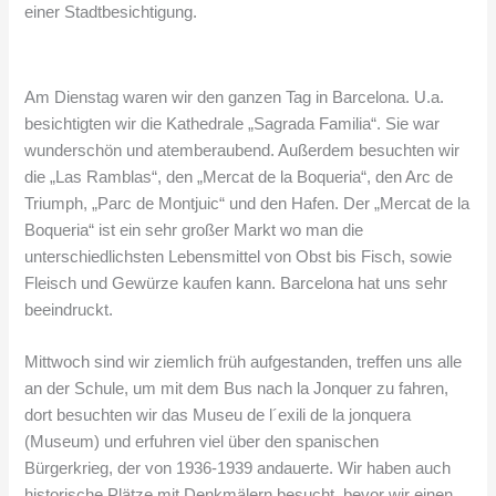
einer Stadtbesichtigung.
Am Dienstag waren wir den ganzen Tag in Barcelona. U.a.
besichtigten wir die Kathedrale „Sagrada Familia“. Sie war
wunderschön und atemberaubend. Außerdem besuchten wir
die „Las Ramblas“, den „Mercat de la Boqueria“, den Arc de
Triumph, „Parc de Montjuic“ und den Hafen. Der „Mercat de la
Boqueria“ ist ein sehr großer Markt wo man die
unterschiedlichsten Lebensmittel von Obst bis Fisch, sowie
Fleisch und Gewürze kaufen kann. Barcelona hat uns sehr
beeindruckt.
Mittwoch sind wir ziemlich früh aufgestanden, treffen uns alle
an der Schule, um mit dem Bus nach la Jonquer zu fahren,
dort besuchten wir das Museu de l´exili de la jonquera
(Museum) und erfuhren viel über den spanischen
Bürgerkrieg, der von 1936-1939 andauerte. Wir haben auch
historische Plätze mit Denkmälern besucht, bevor wir einen