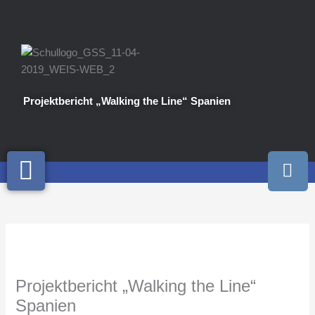
Zum
Inhalt
springen
Projektbericht „Walking the Line“ Spanien
I
n
s
t
a
g
r
a
Projektbericht „Walking the Line“
m
Spanien