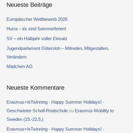
Neueste Beiträge
h
e
Europäischer Wettbewerb 2026
n
Hurra – es sind Sommerferien!
n
SV – ein Halbjahr voller Einsatz
a
Jugendparlament Gütersloh – Mitreden, Mitgestalten,
c
Verändern
h
Mädchen-AG
:
Neueste Kommentare
Erasmus+/eTwinning - Happy Summer Holidays! -
Geschwister-Scholl-Realschule
zu
Erasmus-Mobility to
Sweden (15.-22.5.)
Erasmus+/eTwinning - Happy Summer Holidays! -