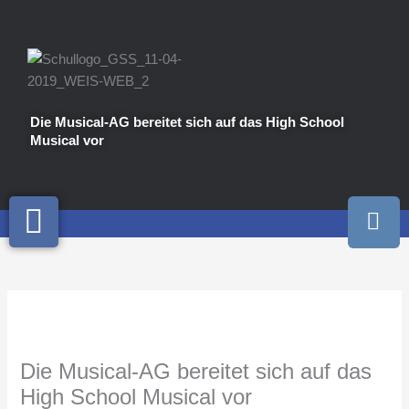
Zum
Inhalt
springen
Die Musical-AG bereitet sich auf das High School
Musical vor
I
n
s
t
a
g
r
a
Die Musical-AG bereitet sich auf das
m
High School Musical vor