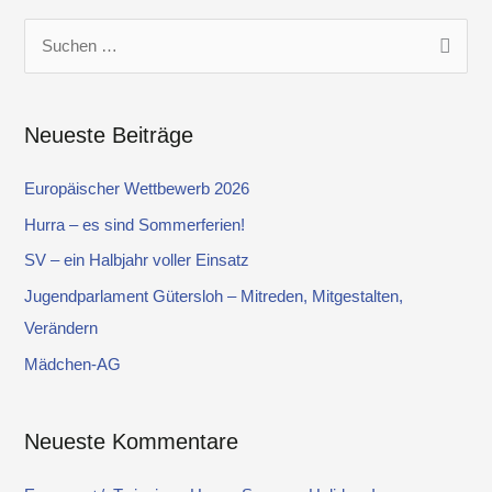
S
u
c
Neueste Beiträge
h
e
Europäischer Wettbewerb 2026
n
Hurra – es sind Sommerferien!
n
SV – ein Halbjahr voller Einsatz
a
Jugendparlament Gütersloh – Mitreden, Mitgestalten,
c
Verändern
h
Mädchen-AG
:
Neueste Kommentare