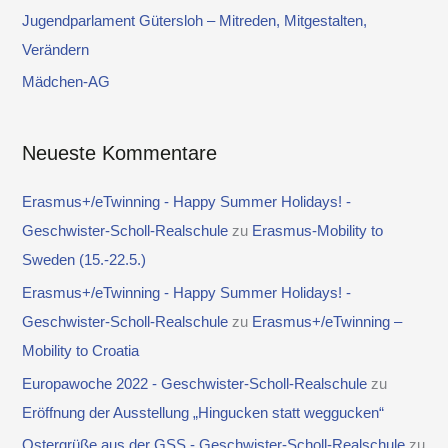
a
Jugendparlament Gütersloh – Mitreden, Mitgestalten,
c
Verändern
h
Mädchen-AG
:
Neueste Kommentare
Erasmus+/eTwinning - Happy Summer Holidays! -
Geschwister-Scholl-Realschule
zu
Erasmus-Mobility to
Sweden (15.-22.5.)
Erasmus+/eTwinning - Happy Summer Holidays! -
Geschwister-Scholl-Realschule
zu
Erasmus+/eTwinning –
Mobility to Croatia
Europawoche 2022 - Geschwister-Scholl-Realschule
zu
Eröffnung der Ausstellung „Hingucken statt weggucken“
Ostergrüße aus der GSS - Geschwister-Scholl-Realschule
zu