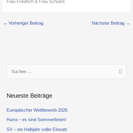
Frau Friedrich & Frau Schulze
←
Vorheriger Beitrag
Nächster Beitrag
→
S
u
c
Neueste Beiträge
h
e
Europäischer Wettbewerb 2026
n
Hurra – es sind Sommerferien!
n
SV – ein Halbjahr voller Einsatz