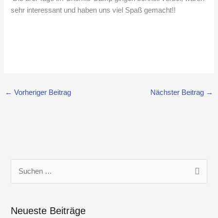
sehr interessant und haben uns viel Spaß gemacht!!
←
Vorheriger Beitrag
Nächster Beitrag
→
S
u
c
Neueste Beiträge
h