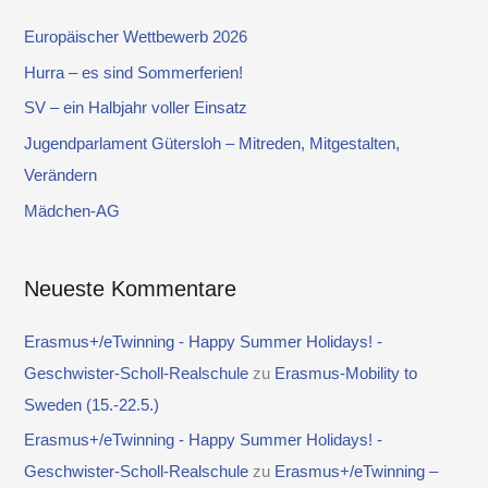
e
Europäischer Wettbewerb 2026
n
Hurra – es sind Sommerferien!
n
SV – ein Halbjahr voller Einsatz
a
Jugendparlament Gütersloh – Mitreden, Mitgestalten,
c
Verändern
h
Mädchen-AG
:
Neueste Kommentare
Erasmus+/eTwinning - Happy Summer Holidays! -
Geschwister-Scholl-Realschule
zu
Erasmus-Mobility to
Sweden (15.-22.5.)
Erasmus+/eTwinning - Happy Summer Holidays! -
Geschwister-Scholl-Realschule
zu
Erasmus+/eTwinning –