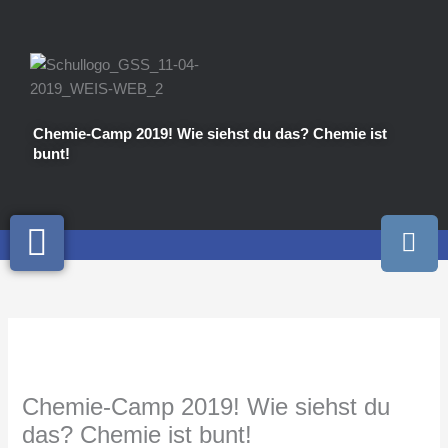
Zum
Inhalt
springen
Chemie-Camp 2019! Wie siehst du das? Chemie ist
bunt!
I
n
s
t
a
g
r
a
Chemie-Camp 2019! Wie siehst du
m
das? Chemie ist bunt!