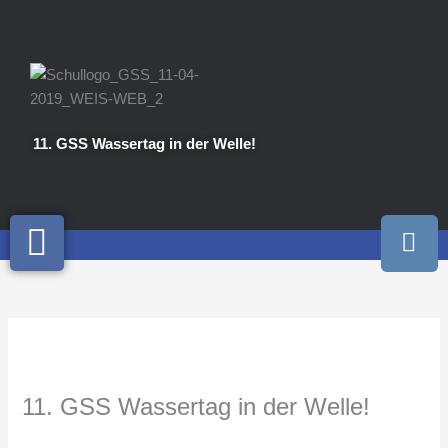
Zum
Inhalt
springen
11. GSS Wassertag in der Welle!
I
n
s
t
a
g
r
a
11. GSS Wassertag in der Welle!
m