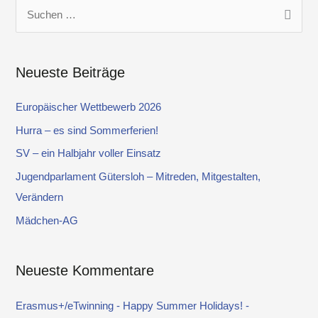
S
u
c
Neueste Beiträge
h
e
Europäischer Wettbewerb 2026
n
Hurra – es sind Sommerferien!
n
SV – ein Halbjahr voller Einsatz
a
Jugendparlament Gütersloh – Mitreden, Mitgestalten,
c
Verändern
h
Mädchen-AG
:
Neueste Kommentare
Erasmus+/eTwinning - Happy Summer Holidays! -