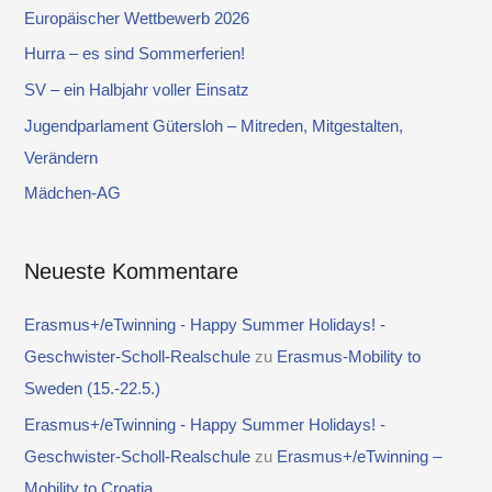
e
Europäischer Wettbewerb 2026
n
Hurra – es sind Sommerferien!
n
SV – ein Halbjahr voller Einsatz
a
Jugendparlament Gütersloh – Mitreden, Mitgestalten,
c
Verändern
h
Mädchen-AG
:
Neueste Kommentare
Erasmus+/eTwinning - Happy Summer Holidays! -
Geschwister-Scholl-Realschule
zu
Erasmus-Mobility to
Sweden (15.-22.5.)
Erasmus+/eTwinning - Happy Summer Holidays! -
Geschwister-Scholl-Realschule
zu
Erasmus+/eTwinning –
Mobility to Croatia