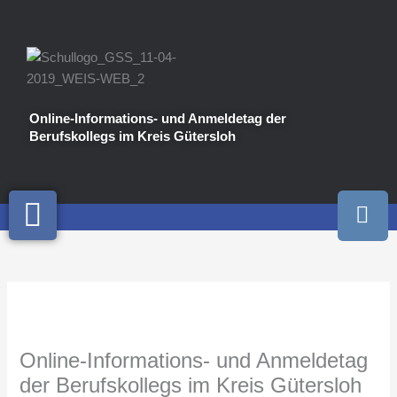
Zum
Inhalt
springen
Online-Informations- und Anmeldetag der
Berufskollegs im Kreis Gütersloh
I
n
s
t
a
g
r
a
Online-Informations- und Anmeldetag
m
der Berufskollegs im Kreis Gütersloh