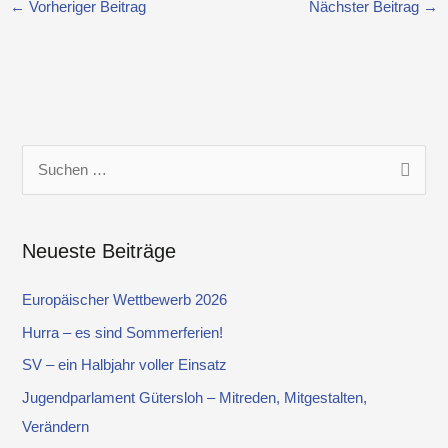
←
Vorheriger Beitrag
Nächster Beitrag
→
S
u
c
Neueste Beiträge
h
e
Europäischer Wettbewerb 2026
n
Hurra – es sind Sommerferien!
n
SV – ein Halbjahr voller Einsatz
a
Jugendparlament Gütersloh – Mitreden, Mitgestalten,
c
Verändern
h