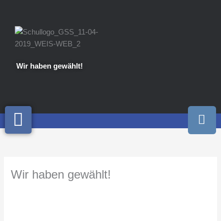
Zum
Inhalt
springen
Wir haben gewählt!
I
n
s
t
a
Wir haben gewählt!
g
r
a
m