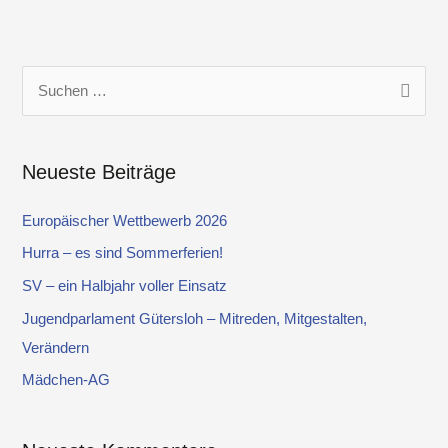
S
u
c
Neueste Beiträge
h
e
Europäischer Wettbewerb 2026
n
Hurra – es sind Sommerferien!
n
SV – ein Halbjahr voller Einsatz
a
Jugendparlament Gütersloh – Mitreden, Mitgestalten,
c
Verändern
h
Mädchen-AG
: