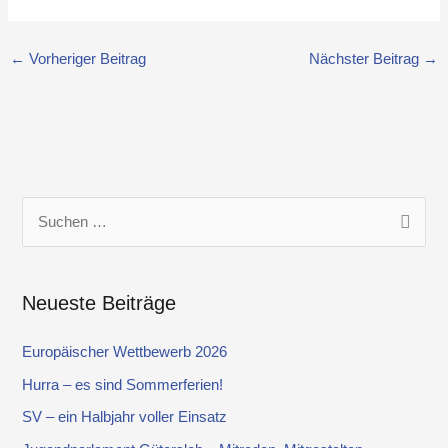
←
Vorheriger Beitrag
Nächster Beitrag
→
S
u
c
Neueste Beiträge
h
e
Europäischer Wettbewerb 2026
n
Hurra – es sind Sommerferien!
n
SV – ein Halbjahr voller Einsatz
a