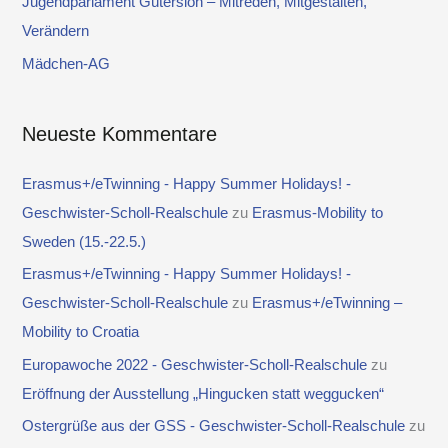
Jugendparlament Gütersloh – Mitreden, Mitgestalten,
c
Verändern
h
Mädchen-AG
:
Neueste Kommentare
Erasmus+/eTwinning - Happy Summer Holidays! -
Geschwister-Scholl-Realschule
zu
Erasmus-Mobility to
Sweden (15.-22.5.)
Erasmus+/eTwinning - Happy Summer Holidays! -
Geschwister-Scholl-Realschule
zu
Erasmus+/eTwinning –
Mobility to Croatia
Europawoche 2022 - Geschwister-Scholl-Realschule
zu
Eröffnung der Ausstellung „Hingucken statt weggucken“
Ostergrüße aus der GSS - Geschwister-Scholl-Realschule
zu