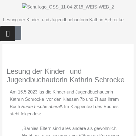
Zum
Inhalt
springen
Lesung der Kinder- und Jugendbuchautorin Kathrin Schrocke
I
n
s
t
a
g
Lesung der Kinder- und
r
Jugendbuchautorin Kathrin Schrocke
a
m
Am 16.5.2023 las die Kinder-und Jugendbuchautorin
Kathrin Schrocke vor den Klassen 7b und 7f aus ihrem
Buch
Bunte Fische überall
. Im Klappentext des Buches
steht folgendes:
„Barnies Eltern sind alles andere als gewöhnlich.
Nicht nur, dass sie von zwei Vätern großgezogen