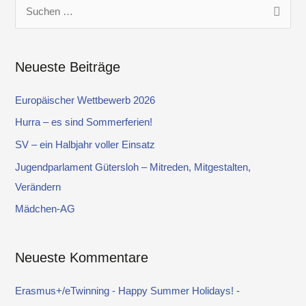
S
u
c
Neueste Beiträge
h
e
Europäischer Wettbewerb 2026
n
Hurra – es sind Sommerferien!
n
SV – ein Halbjahr voller Einsatz
a
Jugendparlament Gütersloh – Mitreden, Mitgestalten,
c
Verändern
h
Mädchen-AG
:
Neueste Kommentare
Erasmus+/eTwinning - Happy Summer Holidays! -