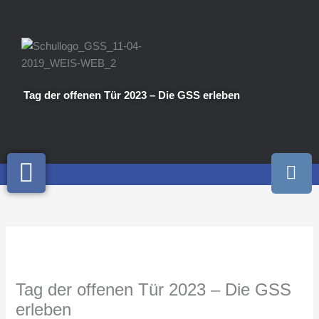
Zum
Inhalt
springen
Tag der offenen Tür 2023 – Die GSS erleben
I
n
s
t
a
g
r
a
Tag der offenen Tür 2023 – Die GSS
m
erleben