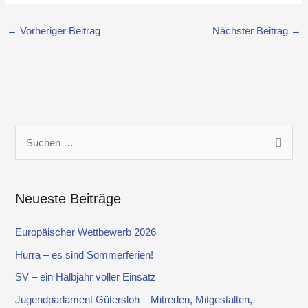
←
Vorheriger Beitrag
Nächster Beitrag
→
S
u
c
Neueste Beiträge
h
e
Europäischer Wettbewerb 2026
n
Hurra – es sind Sommerferien!
n
SV – ein Halbjahr voller Einsatz
a
Jugendparlament Gütersloh – Mitreden, Mitgestalten,
c