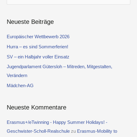
u
c
Neueste Beiträge
h
e
Europäischer Wettbewerb 2026
n
Hurra – es sind Sommerferien!
n
SV – ein Halbjahr voller Einsatz
a
Jugendparlament Gütersloh – Mitreden, Mitgestalten,
c
Verändern
h
Mädchen-AG
:
Neueste Kommentare
Erasmus+/eTwinning - Happy Summer Holidays! -
Geschwister-Scholl-Realschule
zu
Erasmus-Mobility to