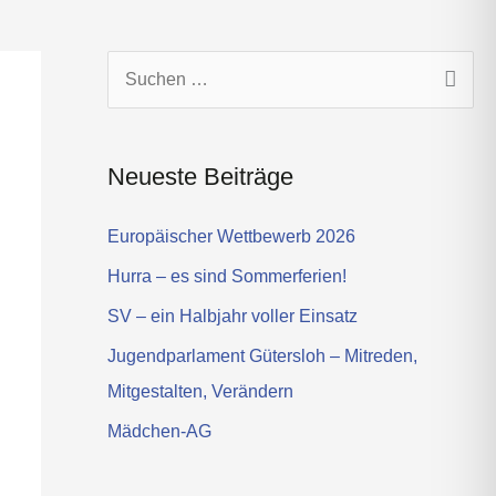
s
t
a
g
S
r
u
a
c
m
Neueste Beiträge
h
e
Europäischer Wettbewerb 2026
n
Hurra – es sind Sommerferien!
n
SV – ein Halbjahr voller Einsatz
a
Jugendparlament Gütersloh – Mitreden,
c
Mitgestalten, Verändern
h
Mädchen-AG
: