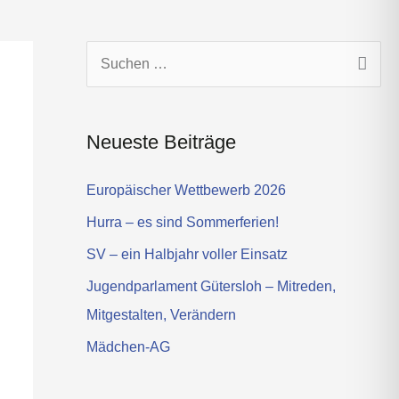
s
t
a
g
S
r
u
a
c
m
Neueste Beiträge
h
e
Europäischer Wettbewerb 2026
n
Hurra – es sind Sommerferien!
n
SV – ein Halbjahr voller Einsatz
a
Jugendparlament Gütersloh – Mitreden,
c
Mitgestalten, Verändern
h
Mädchen-AG
: