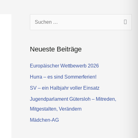
s
t
a
g
S
r
u
a
c
m
Neueste Beiträge
h
e
Europäischer Wettbewerb 2026
n
Hurra – es sind Sommerferien!
n
SV – ein Halbjahr voller Einsatz
a
Jugendparlament Gütersloh – Mitreden,
c
Mitgestalten, Verändern
h
Mädchen-AG
: