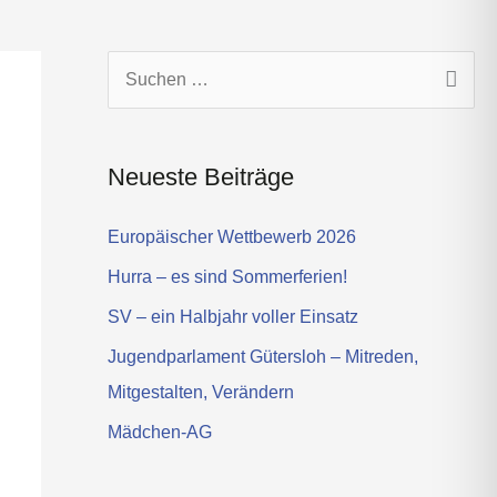
s
t
a
g
S
r
u
a
c
m
Neueste Beiträge
h
e
Europäischer Wettbewerb 2026
n
Hurra – es sind Sommerferien!
n
SV – ein Halbjahr voller Einsatz
a
Jugendparlament Gütersloh – Mitreden,
c
Mitgestalten, Verändern
h
Mädchen-AG
: