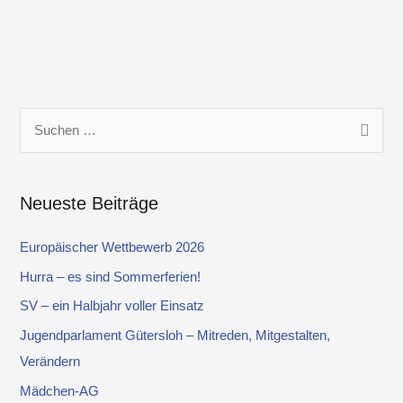
S
u
c
Neueste Beiträge
h
e
Europäischer Wettbewerb 2026
n
Hurra – es sind Sommerferien!
n
SV – ein Halbjahr voller Einsatz
a
Jugendparlament Gütersloh – Mitreden, Mitgestalten,
c
Verändern
h
Mädchen-AG
: