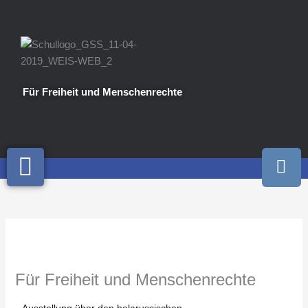
Zum
Inhalt
springen
Für Freiheit und Menschenrechte
I
n
s
t
a
g
r
a
Für Freiheit und Menschenrechte
m