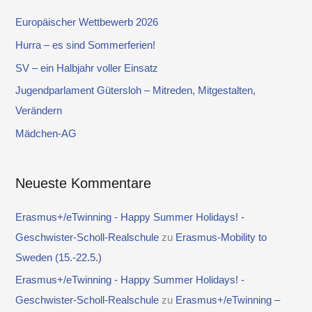
e
Europäischer Wettbewerb 2026
n
Hurra – es sind Sommerferien!
n
SV – ein Halbjahr voller Einsatz
a
Jugendparlament Gütersloh – Mitreden, Mitgestalten,
c
Verändern
h
Mädchen-AG
:
Neueste Kommentare
Erasmus+/eTwinning - Happy Summer Holidays! -
Geschwister-Scholl-Realschule
zu
Erasmus-Mobility to
Sweden (15.-22.5.)
Erasmus+/eTwinning - Happy Summer Holidays! -
Geschwister-Scholl-Realschule
zu
Erasmus+/eTwinning –