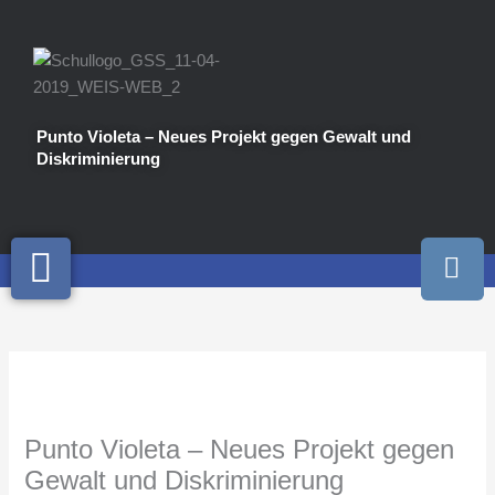
Zum
Inhalt
springen
Punto Violeta – Neues Projekt gegen Gewalt und
Diskriminierung
I
n
s
t
a
g
r
a
Punto Violeta – Neues Projekt gegen
m
Gewalt und Diskriminierung