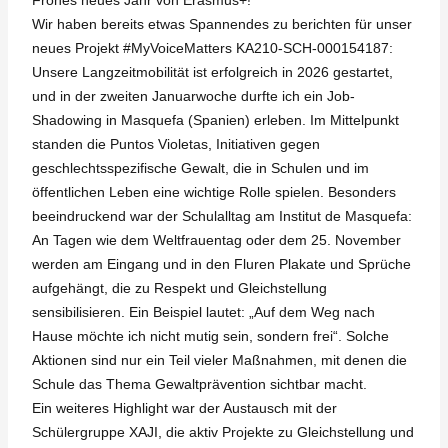
Frohes neues Jahr von Erasmus+!
Wir haben bereits etwas Spannendes zu berichten für unser
neues Projekt #MyVoiceMatters KA210-SCH-000154187:
Unsere Langzeitmobilität ist erfolgreich in 2026 gestartet,
und in der zweiten Januarwoche durfte ich ein Job-
Shadowing in Masquefa (Spanien) erleben. Im Mittelpunkt
standen die Puntos Violetas, Initiativen gegen
geschlechtsspezifische Gewalt, die in Schulen und im
öffentlichen Leben eine wichtige Rolle spielen. Besonders
beeindruckend war der Schulalltag am Institut de Masquefa:
An Tagen wie dem Weltfrauentag oder dem 25. November
werden am Eingang und in den Fluren Plakate und Sprüche
aufgehängt, die zu Respekt und Gleichstellung
sensibilisieren. Ein Beispiel lautet: „Auf dem Weg nach
Hause möchte ich nicht mutig sein, sondern frei“. Solche
Aktionen sind nur ein Teil vieler Maßnahmen, mit denen die
Schule das Thema Gewaltprävention sichtbar macht.
Ein weiteres Highlight war der Austausch mit der
Schülergruppe XAJI, die aktiv Projekte zu Gleichstellung und