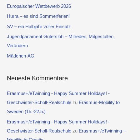
e
Europäischer Wettbewerb 2026
n
Hurra – es sind Sommerferien!
n
SV – ein Halbjahr voller Einsatz
a
Jugendparlament Gütersloh – Mitreden, Mitgestalten,
c
Verändern
h
Mädchen-AG
:
Neueste Kommentare
Erasmus+/eTwinning - Happy Summer Holidays! -
Geschwister-Scholl-Realschule
zu
Erasmus-Mobility to
Sweden (15.-22.5.)
Erasmus+/eTwinning - Happy Summer Holidays! -
Geschwister-Scholl-Realschule
zu
Erasmus+/eTwinning –
Mobility to Croatia