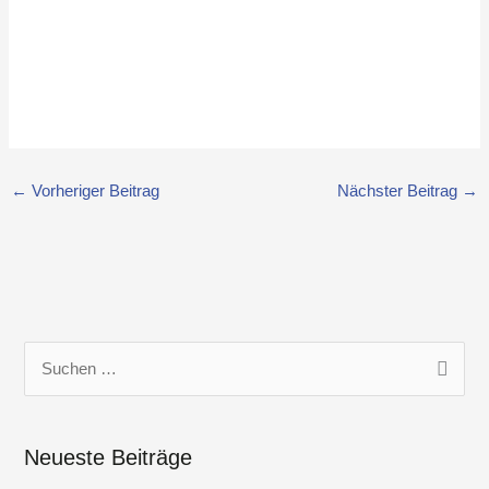
←
Vorheriger Beitrag
Nächster Beitrag
→
S
u
c
Neueste Beiträge
h