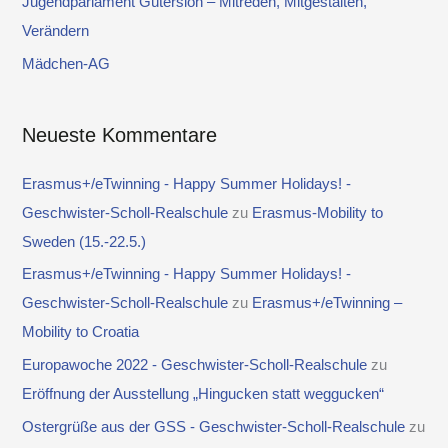
Jugendparlament Gütersloh – Mitreden, Mitgestalten,
c
Verändern
h
Mädchen-AG
:
Neueste Kommentare
Erasmus+/eTwinning - Happy Summer Holidays! -
Geschwister-Scholl-Realschule
zu
Erasmus-Mobility to
Sweden (15.-22.5.)
Erasmus+/eTwinning - Happy Summer Holidays! -
Geschwister-Scholl-Realschule
zu
Erasmus+/eTwinning –
Mobility to Croatia
Europawoche 2022 - Geschwister-Scholl-Realschule
zu
Eröffnung der Ausstellung „Hingucken statt weggucken“
Ostergrüße aus der GSS - Geschwister-Scholl-Realschule
zu