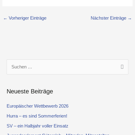
←
Vorheriger Einträge
Nächster Einträge
→
S
u
c
Neueste Beiträge
h
e
Europäischer Wettbewerb 2026
n
Hurra – es sind Sommerferien!
n
SV – ein Halbjahr voller Einsatz
a