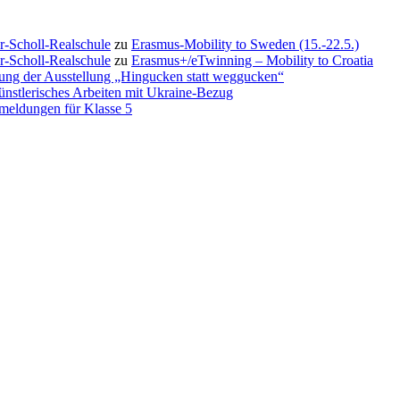
-Scholl-Realschule
zu
Erasmus-Mobility to Sweden (15.-22.5.)
-Scholl-Realschule
zu
Erasmus+/eTwinning – Mobility to Croatia
ung der Ausstellung „Hingucken statt weggucken“
nstlerisches Arbeiten mit Ukraine-Bezug
eldungen für Klasse 5