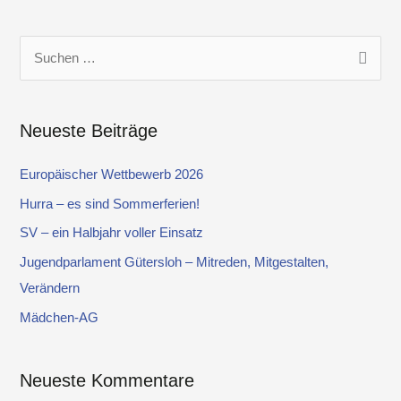
S
u
c
Neueste Beiträge
h
e
Europäischer Wettbewerb 2026
n
Hurra – es sind Sommerferien!
n
SV – ein Halbjahr voller Einsatz
a
Jugendparlament Gütersloh – Mitreden, Mitgestalten,
c
Verändern
h
Mädchen-AG
:
Neueste Kommentare