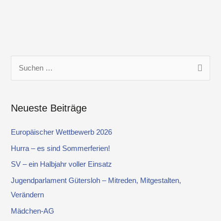
S
u
c
Neueste Beiträge
h
e
Europäischer Wettbewerb 2026
n
Hurra – es sind Sommerferien!
n
SV – ein Halbjahr voller Einsatz
a
Jugendparlament Gütersloh – Mitreden, Mitgestalten,
c
Verändern
h
Mädchen-AG
: