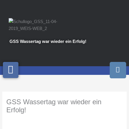
Zum
Inhalt
springen
GSS Wassertag war wieder ein Erfolg!
I
n
s
t
a
GSS Wassertag war wieder ein
g
r
Erfolg!
a
m