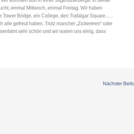
 Wir wohnten dort in einer Jugendherberge. In dieser
ht, einmal Mittwoch, einmal Freitag. Wir haben
ie Tower Bridge, ein College, den Trafalgar Square… .
ch alle gefreut haben. Trotz mancher „Zickereien“ oder
enfahrt sehr schön und wir waren uns einig, dass
Nächster Beit