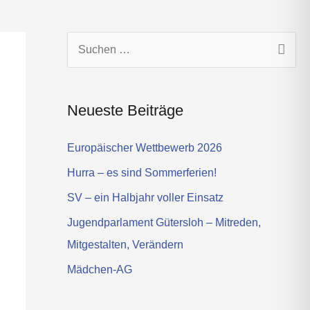
s
t
a
g
S
r
u
a
c
m
Neueste Beiträge
h
e
Europäischer Wettbewerb 2026
n
Hurra – es sind Sommerferien!
n
SV – ein Halbjahr voller Einsatz
a
Jugendparlament Gütersloh – Mitreden,
c
Mitgestalten, Verändern
h
Mädchen-AG
: