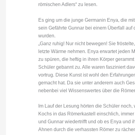
römischen Adlers“ zu lesen.
Es ging um die junge Germanin Enya, die mit
sein Gefährte Gunnar bei einem Überfall au
wurden.
„Ganz ruhig! Nur nicht bewegen! Sie fröstelt
letzte Wärme nehmen. Enya erwartet jeden M
zu spüren, die heftig in ihren Körper gerammt
Schüler gebannt zu. Alle waren fasziniert da
vortrug. Diese Kunst ist wohl den Erfahrungen
gemacht hat. Da sie unter anderem auch Gesch
nebenbei viel Wissenswertes über die Röme
Im Lauf der Lesung hörten die Schüler noch, 
Kochs in das Römerkastell einschlich, immer
und Gunnar wiedertrifft und ob es Enya und ih
Ahnen durch die verhassten Römer zu rächen, b