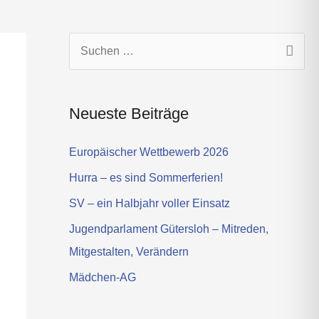
s
t
a
g
S
r
u
a
c
m
Neueste Beiträge
h
e
Europäischer Wettbewerb 2026
n
Hurra – es sind Sommerferien!
n
SV – ein Halbjahr voller Einsatz
a
Jugendparlament Gütersloh – Mitreden,
c
Mitgestalten, Verändern
h
Mädchen-AG
: