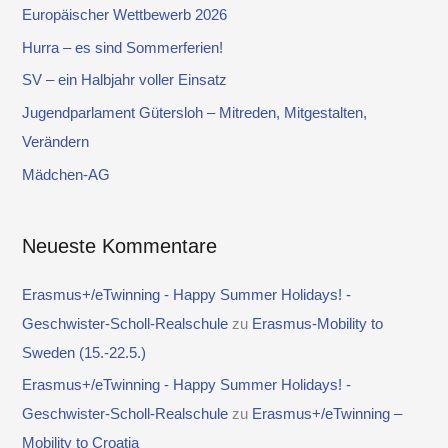
e
Europäischer Wettbewerb 2026
n
Hurra – es sind Sommerferien!
n
SV – ein Halbjahr voller Einsatz
a
Jugendparlament Gütersloh – Mitreden, Mitgestalten,
c
Verändern
h
Mädchen-AG
:
Neueste Kommentare
Erasmus+/eTwinning - Happy Summer Holidays! -
Geschwister-Scholl-Realschule
zu
Erasmus-Mobility to
Sweden (15.-22.5.)
Erasmus+/eTwinning - Happy Summer Holidays! -
Geschwister-Scholl-Realschule
zu
Erasmus+/eTwinning –
Mobility to Croatia