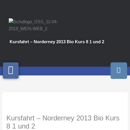
Zum
Inhalt
springen
Kursfahrt – Norderney 2013 Bio Kurs 8 1 und 2
I
n
s
t
a
g
r
a
Kursfahrt – Norderney 2013 Bio Kurs
m
8 1 und 2