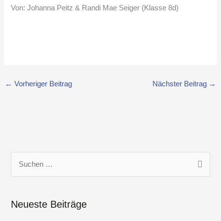
Von: Johanna Peitz & Randi Mae Seiger (Klasse 8d)
←
Vorheriger Beitrag
Nächster Beitrag
→
S
u
c
Neueste Beiträge
h