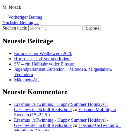
M. Noack
←
Vorheriger Beitrag
Nächster Beitrag
→
Suchen nach:
Neueste Beiträge
Europäischer Wettbewerb 2026
Hurra – es sind Sommerferien!
SV – ein Halbjahr voller Einsatz
Jugendparlament Gütersloh – Mitreden, Mitgestalten,
Verändern
Mädchen-AG
Neueste Kommentare
Erasmus+/eTwinning - Happy Summer Holidays! -
Geschwister-Scholl-Realschule
zu
Erasmus-Mobility to
Sweden (15.-22.5.)
Erasmus+/eTwinning - Happy Summer Holidays! -
Geschwister-Scholl-Realschule
zu
Erasmus+/eTwinning –
Mobility to Croatia